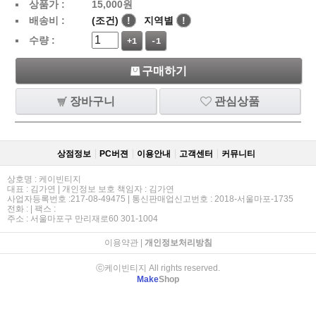
상품가 :
15,000
원
배송비 :
(조건)
!
지역별
!
수량 :
+1
-1
구매하기
장바구니
관심상품
상점정보
PC버젼
이용안내
고객센터
커뮤니티
상호명 : 케이빈티지
대표 : 김가연 | 개인정보 보호 책임자 : 김가연
사업자등록번호 :217-08-49475 | 통신판매업신고번호 : 2018-서울마포-1735
전화 : | 팩스 :
주소 : 서울마포구 만리재로60 301-1004
이용약관
|
개인정보처리방침
ⓒ케이빈티지 All rights reserved.
Make
Shop